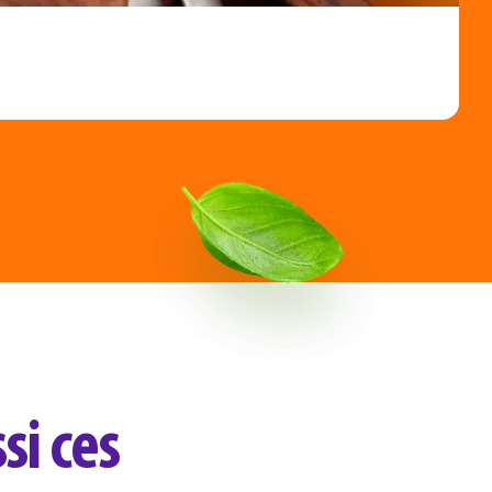
C
L
si ces