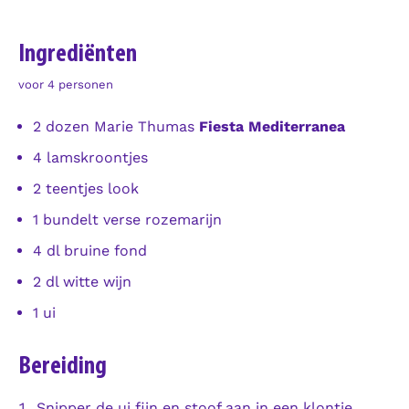
Ingrediënten
voor 4 personen
2 dozen Marie Thumas
Fiesta Mediterranea
4 lamskroontjes
2 teentjes look
1 bundelt verse rozemarijn
4 dl bruine fond
2 dl witte wijn
1 ui
Bereiding
Snipper de ui fijn en stoof aan in een klontje