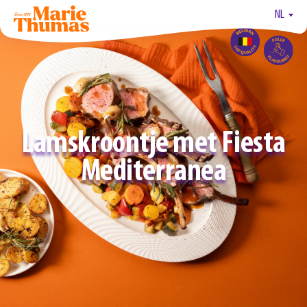
NL
Lamskroontje met Fiesta
Mediterranea