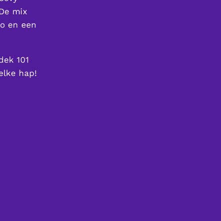
 De mix
to en een
dek 101
elke hap!