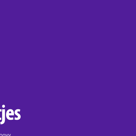
jes
roovy