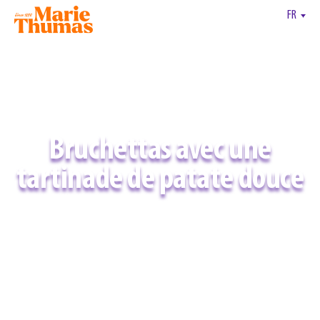
FR
Bruchettas avec une
tartinade de patate douce